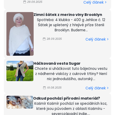
29.09.2025
Celý článek >
Zimní šátek z merino vlny Brooklyn
Spotřeba: 4 klubka - 400 g Jehlice č. 12
Šátek je upletený z hřejivé příze Stenli
Brooklyn. Budeme...
28.09.2025
Celý článek >
Háčkovaná vesta Sugar
Chcete si uháčkovat tuto báječnou vestu
z nádherné viskózy z cukrové třtiny? Není
nic jednoduššího, autorský...
19.08.2025
Celý článek >
Odkud pochází přírodní materiál?
Kašmír Kašmír pochází se speciálních koz,
které jsou původem z oblasti Kašmíru -
severozápadní Indie....