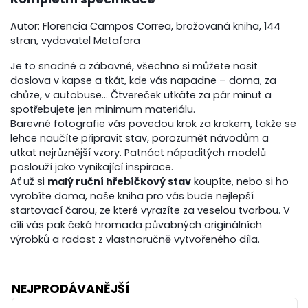
Autor: Florencia Campos Correa, brožovaná kniha, 144
stran, vydavatel Metafora
Je to snadné a zábavné, všechno si můžete nosit
doslova v kapse a tkát, kde vás napadne – doma, za
chůze, v autobuse… Čtvereček utkáte za pár minut a
spotřebujete jen minimum materiálu.
Barevné fotografie vás povedou krok za krokem, takže se
lehce naučíte připravit stav, porozumět návodům a
utkat nejrůznější vzory. Patnáct nápaditých modelů
poslouží jako vynikající inspirace.
Ať už si
malý ruční hřebíčkový stav
koupíte, nebo si ho
vyrobíte doma, naše kniha pro vás bude nejlepší
startovací čarou, ze které vyrazíte za veselou tvorbou. V
cíli vás pak čeká hromada půvabných originálních
výrobků a radost z vlastnoručně vytvořeného díla.
NEJPRODÁVANĚJŠÍ