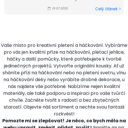
19.07.2025
Celý článek >
Vaše místo pro kreativní pletení a háčkování. Vybíráme
pro vás jen kvalitní příze na háčkování, pletací jehlice,
háčky a další pomůcky, které potřebujete k tvorbě
jedinečných projektů. Vytvořte originální kousky. Ať už
sháníte přízi na háčkování nebo na pletení svetru, vlnu
na háčkování deky nebo vyrábíte drobné dekorace, u
nás najdete vše potřebné. Nabízíme nejen kvalitní
materiály, ale také podporu a inspiraci pro vaše tvůrčí
chvíle. Začněte tvořit s radostí a bez zbytečných
starostí. Objevte náš sortiment a nechte svou fantazii
rozkvést!
Pomozte mi se zlepšovat! Je něco, co bych měla na
webu upravit, změnit, přidat, zrušit
? Napište mi na: