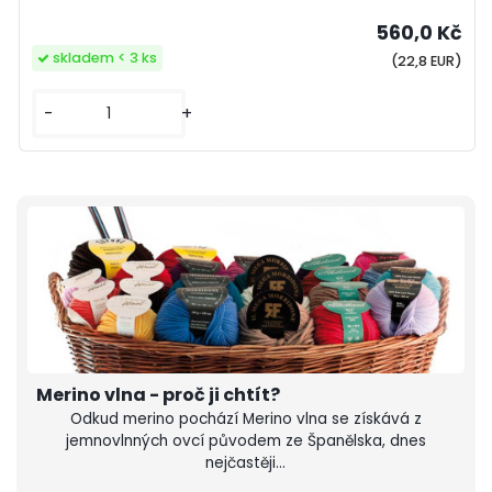
560,0 Kč
skladem < 3 ks
(22,8 EUR)
-
+
Merino vlna - proč ji chtít?
Odkud merino pochází Merino vlna se získává z
jemnovlnných ovcí původem ze Španělska, dnes
nejčastěji...