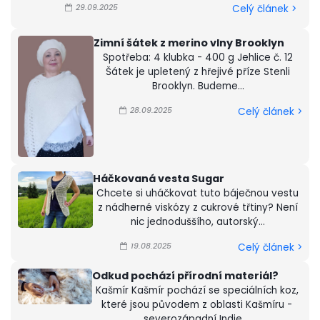
29.09.2025
Celý článek >
Zimní šátek z merino vlny Brooklyn
Spotřeba: 4 klubka - 400 g Jehlice č. 12
Šátek je upletený z hřejivé příze Stenli
Brooklyn. Budeme...
28.09.2025
Celý článek >
Háčkovaná vesta Sugar
Chcete si uháčkovat tuto báječnou vestu
z nádherné viskózy z cukrové třtiny? Není
nic jednoduššího, autorský...
19.08.2025
Celý článek >
Odkud pochází přírodní materiál?
Kašmír Kašmír pochází se speciálních koz,
které jsou původem z oblasti Kašmíru -
severozápadní Indie....