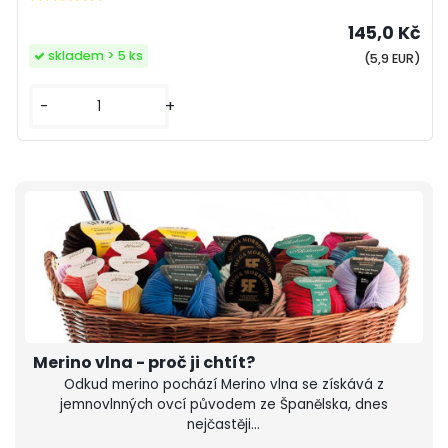
145,0 Kč
skladem > 5 ks
(5,9 EUR)
-
+
Merino vlna - proč ji chtít?
Odkud merino pochází Merino vlna se získává z
jemnovlnných ovcí původem ze Španělska, dnes
nejčastěji...