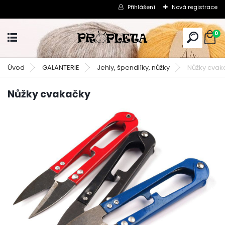
Přihlášení
Nová registrace
0
Úvod
GALANTERIE
Jehly, špendlíky, nůžky
Nůžky cvak
Nůžky cvakačky