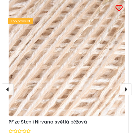
Top produkt
Příze Stenli Nirvana světlá béžová